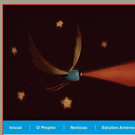
Inicial
O Projeto
Notícias
Edições Anterio