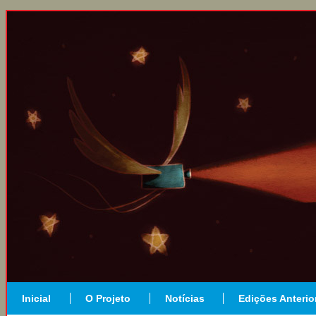
Inicial
O Projeto
Notícias
Edições Anterio