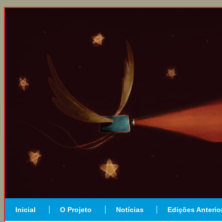
Inicial
O Projeto
Notícias
Edições Anterio