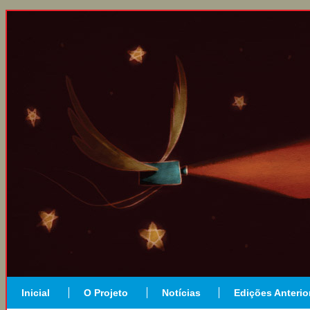
Inicial
O Projeto
Notícias
Edições Anterio