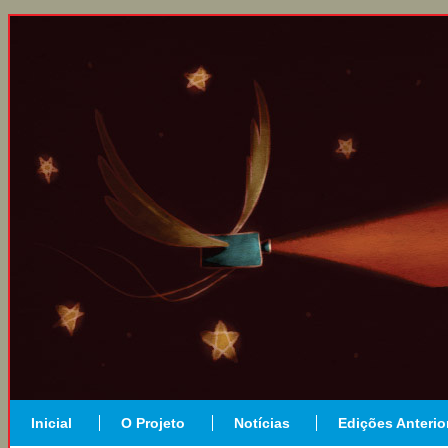
Inicial
O Projeto
Notícias
Edições Anterio