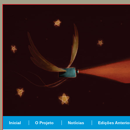
Inicial
O Projeto
Notícias
Edições Anterio