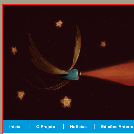
Inicial
O Projeto
Notícias
Edições Anterio