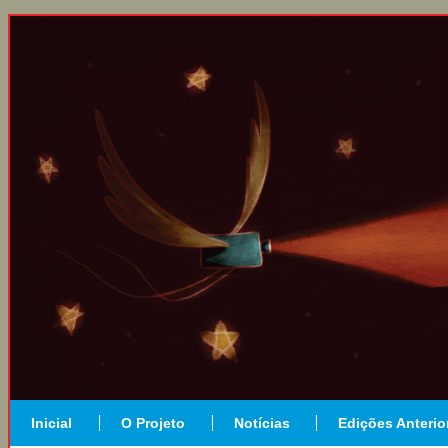
Inicial
O Projeto
Notícias
Edições Anterio