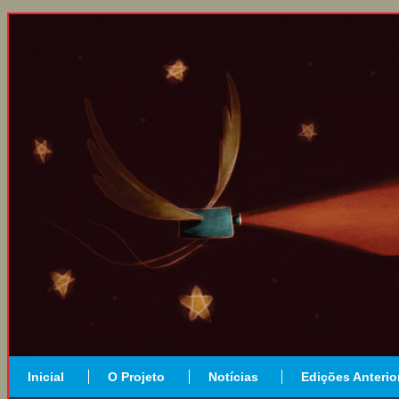
Inicial
O Projeto
Notícias
Edições Anterio