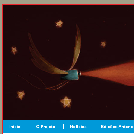
Inicial
O Projeto
Notícias
Edições Anterio