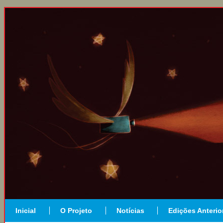
Inicial
O Projeto
Notícias
Edições Anterio