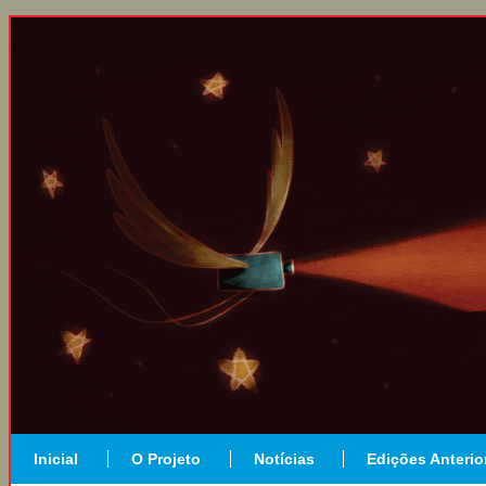
Inicial
O Projeto
Notícias
Edições Anterio