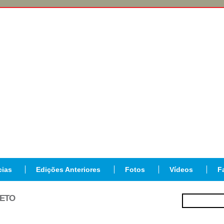
cias
Edições Anteriores
Fotos
Vídeos
F
JETO