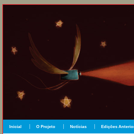
Inicial
O Projeto
Notícias
Edições Anterio