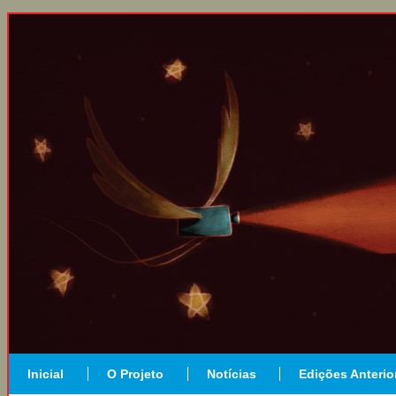
Inicial
O Projeto
Notícias
Edições Anterio