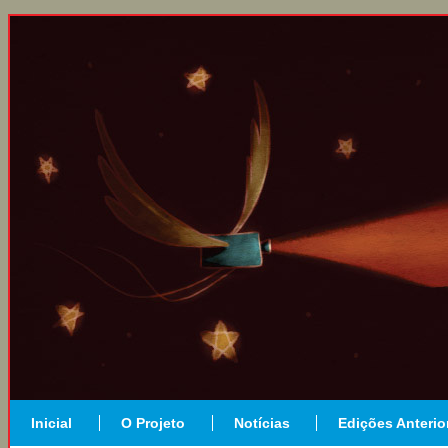
Inicial
O Projeto
Notícias
Edições Anterio