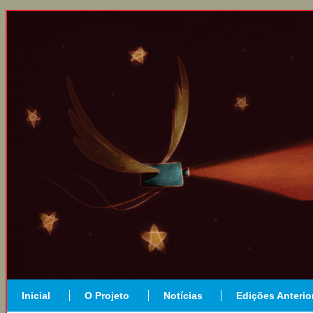
Inicial
O Projeto
Notícias
Edições Anterio