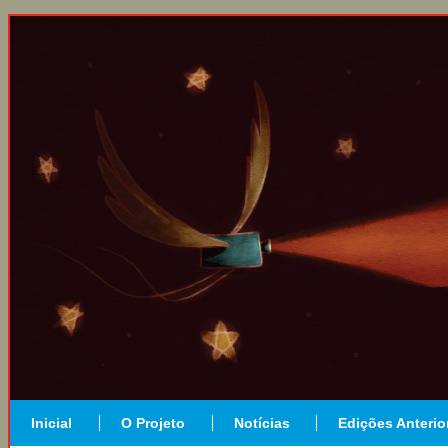
Inicial
O Projeto
Notícias
Edições Anterio