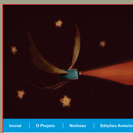
Inicial
O Projeto
Notícias
Edições Anterio