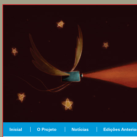
Inicial
O Projeto
Notícias
Edições Anterio