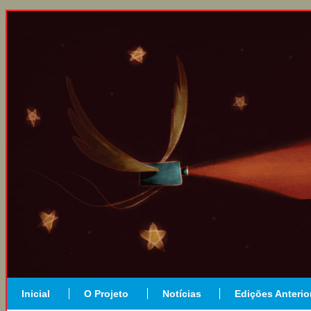
Inicial
O Projeto
Notícias
Edições Anterio