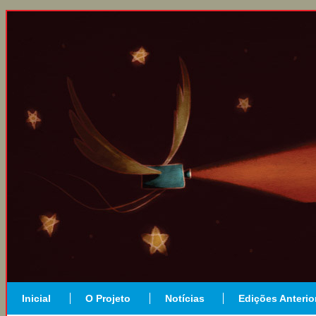
Inicial
O Projeto
Notícias
Edições Anterio