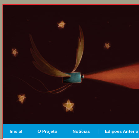
Inicial
O Projeto
Notícias
Edições Anterio