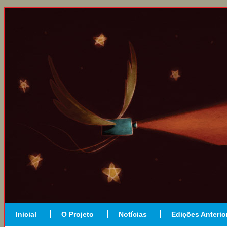
Inicial
O Projeto
Notícias
Edições Anterio