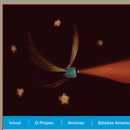
Inicial
O Projeto
Notícias
Edições Anterio