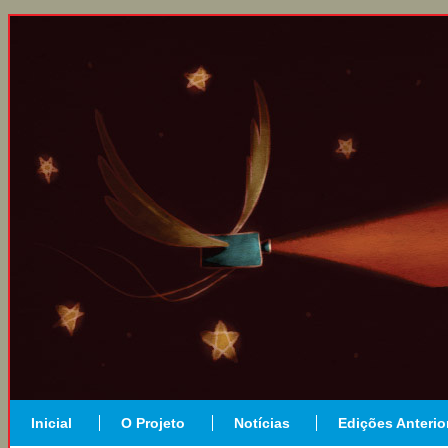
Inicial
O Projeto
Notícias
Edições Anterio