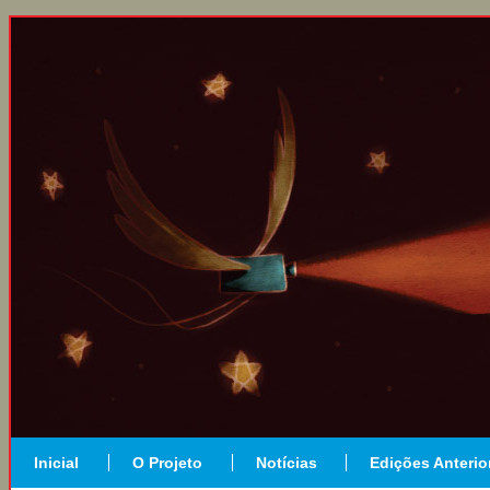
Inicial
O Projeto
Notícias
Edições Anterio