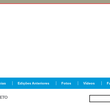
cias
Edições Anteriores
Fotos
Vídeos
F
JETO