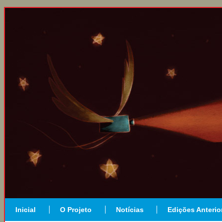
Inicial
O Projeto
Notícias
Edições Anterio