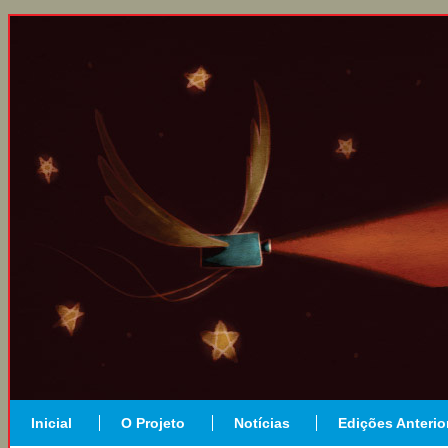
Inicial
O Projeto
Notícias
Edições Anterio