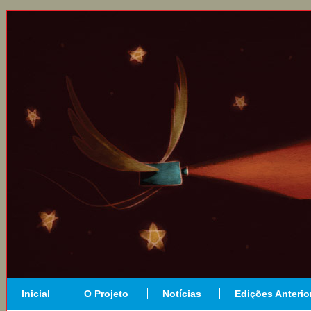
Inicial
O Projeto
Notícias
Edições Anterio