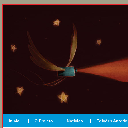
Inicial
O Projeto
Notícias
Edições Anterio