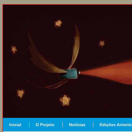
Inicial
O Projeto
Notícias
Edições Anterio