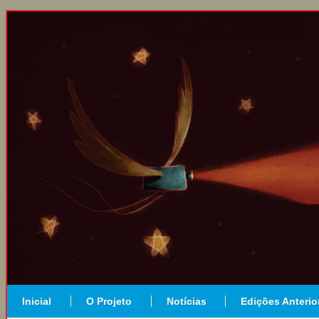
Inicial
O Projeto
Notícias
Edições Anterio