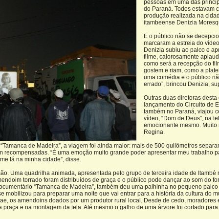
pessoas em uma das princip
do Paraná. Todos estavam cu
produção realizada na cidade
itambeense Denizia Moresq
E o público não se decepcio
marcaram a estreia do vídeo
Denizia subiu ao palco e a
filme, calorosamente aplaud
como será a recepção do fi
gostem e riam, como a platei
uma comédia e o público não
errado”, brincou Denizia, su
Outras duas diretoras desta
lançamento do Circuito de E
também no Paraná, viajou c
vídeo, “Dom de Deus”, na te
emocionante mesmo. Muito m
Regina.
rta “Tamanca de Madeira”, a viagem foi ainda maior: mais de 500 quilômetros separa
am recompensadas. “É uma emoção muito grande poder apresentar meu trabalho par
ilme lá na minha cidade”, disse.
são. Uma quadrilha animada, apresentada pelo grupo de terceira idade de Itambé n
ndoim torrado foram distribuídos de graça e o público pode dançar ao som do for
no documentário “Tamanca de Madeira”, também deu uma palhinha no pequeno palco 
 mobilizou para preparar uma noite que vai entrar para a história da cultura do m
 Apae, os amendoins doados por um produtor rural local. Desde de cedo, moradores 
a praça e na montagem da tela. Até mesmo o galho de uma árvore foi cortado para 