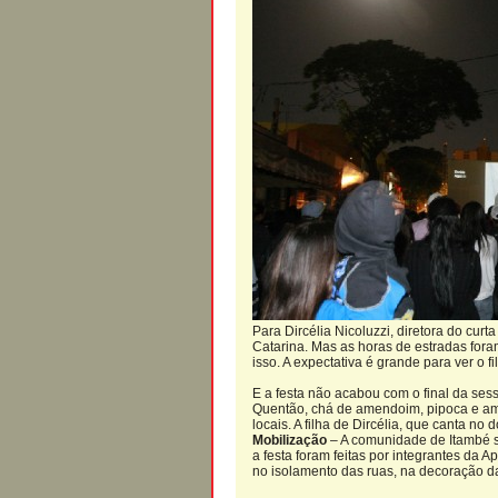
Para Dircélia Nicoluzzi, diretora do cu
Catarina. Mas as horas de estradas for
isso. A expectativa é grande para ver o f
E a festa não acabou com o final da ses
Quentão, chá de amendoim, pipoca e ame
locais. A filha de Dircélia, que canta 
Mobilização
– A comunidade de Itambé se
a festa foram feitas por integrantes da
no isolamento das ruas, na decoração d