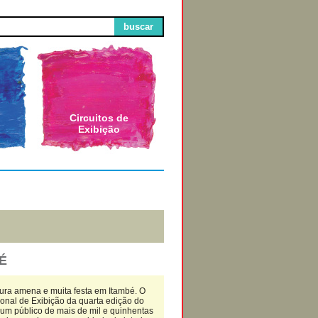
buscar
Circuitos de
Exibição
É
tura amena e muita festa em Itambé. O
onal de Exibição da quarta edição do
um público de mais de mil e quinhentas