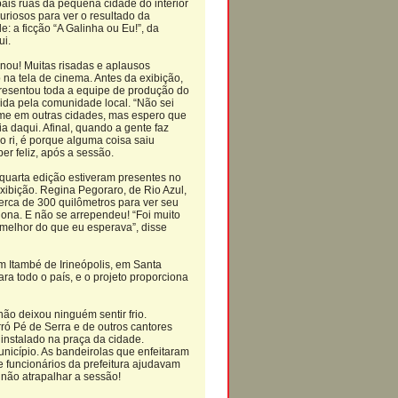
ais ruas da pequena cidade do interior
riosos para ver o resultado da
: a ficção “A Galinha ou Eu!”, da
ui.
nou! Muitas risadas e aplausos
 na tela de cinema. Antes da exibição,
presentou toda a equipe de produção do
ida pela comunidade local. “Não sei
lme em outras cidades, mas espero que
a daqui. Afinal, quando a gente faz
 ri, é porque alguma coisa saiu
per feliz, após a sessão.
 quarta edição estiveram presentes no
xibição. Regina Pegoraro, de Rio Azul,
erca de 300 quilômetros para ver seu
lona. E não se arrependeu! “Foi muito
elhor do que eu esperava”, disse
m Itambé de Irineópolis, em Santa
a todo o país, e o projeto proporciona
ão deixou ninguém sentir frio.
ró Pé de Serra e de outros cantores
instalado na praça da cidade.
unicípio. As bandeirolas que enfeitaram
e funcionários da prefeitura ajudavam
não atrapalhar a sessão!