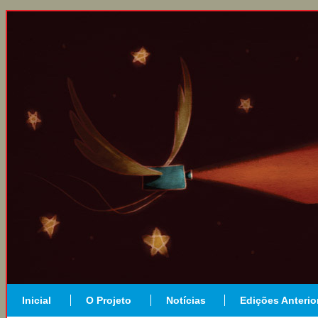
Inicial
O Projeto
Notícias
Edições Anterio