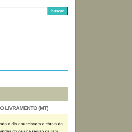
buscar
Circuitos de
Exibição
O LIVRAMENTO (MT)
 todo o dia anunciavam a chuva da
 vindas do céu na região caíram