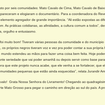
to por seis comunidades: Mato Cavalo de Cima, Mato Cavalo de Baix
mpareceram e elogiaram o documentário. Para a coordenadora do Revel
 elemento agregador de grande importância. “Ali estão expostas as di
As práticas cotidianas, as afinidades, a cultura comum a todos”, des
a, orgulho e entusiasmo.
foi muito bom! Tiveram várias pessoas da comunidade e do município en
 os próprios negros tiveram voz e vez pra poder contar a sua própria his
 mundo estendeu as mãos para fazer uma coisa bem feita. Hoje pod
tante seriedade que vai poder amanhã ou depois servir como base par
ra que este projeto nunca acabe, que ele venha a se fortalecer, que 
omunidades pequenas que estão ainda esquecidas”, relata Jurandir Am
valo! Grata Nossa Senhora do Livramento! Chegando ao quadragésimo
rte Mato Grosso para pegar o caminho em direção ao sul do país. A 