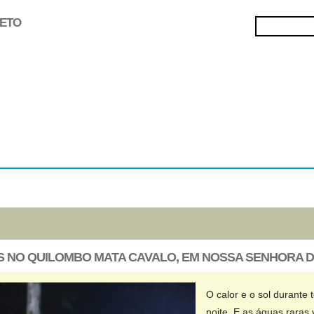
JETO
Selecionados
Oficinas
Gravação de
Filmes
 NO QUILOMBO MATA CAVALO, EM NOSSA SENHORA D
O calor e o sol durante
noite. E as águas raras