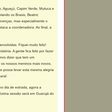
o, Aguaçú, Capim Verde, Mutuca e
ando os Brasis, Beatriz
ferenças, mas especialmente o
taca a coordenadora. Ao final, a
volvidas. Fiquei muito feliz!
tória. A gente fica feliz por fazer
emos dizer que tem um
a os nossos meninos mais novos,
ele possa levar esta mesma alegria
aral.
 dia de estrada, agora a
próxima sessão será em Guarujá do