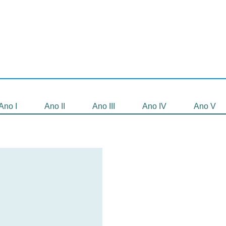
Selecionados
Oficinas
Gravação de
Filmes
Ano I
Ano II
Ano III
Ano IV
Ano V