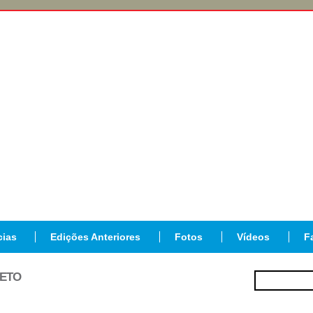
cias
Edições Anteriores
Fotos
Vídeos
F
JETO