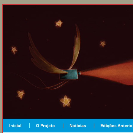
Inicial
O Projeto
Notícias
Edições Anterio