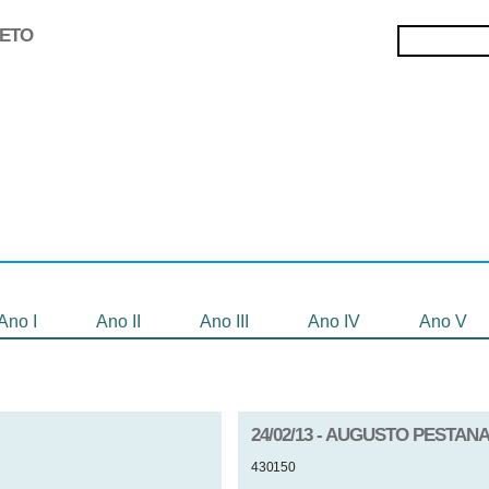
JETO
Selecionados
Oficinas
Gravação de
Filmes
Ano I
Ano II
Ano III
Ano IV
Ano V
24/02/13 - AUGUSTO PESTAN
430150