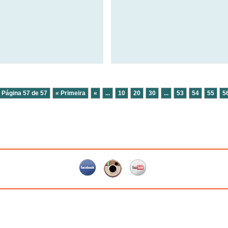
Página 57 de 57
« Primeira
«
...
10
20
30
...
53
54
55
5