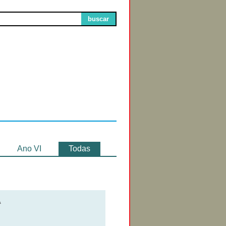
buscar
Circuitos de
Exibição
Ano VI
Todas
A