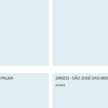
O PALMA
24/02/13 - SÃO JOSÉ DAS MI
431845