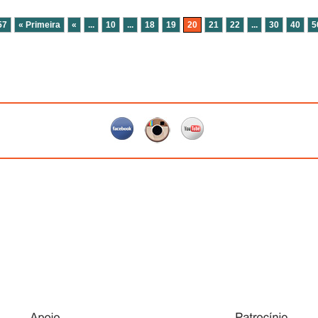
57
« Primeira
«
...
10
...
18
19
20
21
22
...
30
40
5