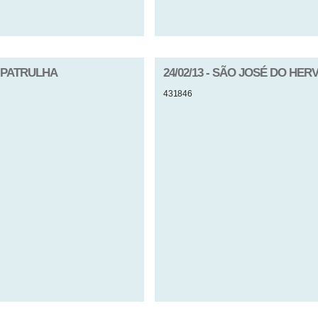
A PATRULHA
24/02/13 - SÃO JOSÉ DO HER
431846