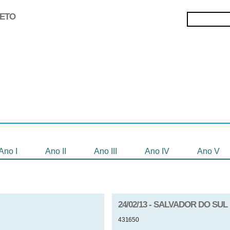
JETO
Selecionados
Oficinas
Gravação de
Filmes
Ano I
Ano II
Ano III
Ano IV
Ano V
24/02/13 - SALVADOR DO SUL
431650