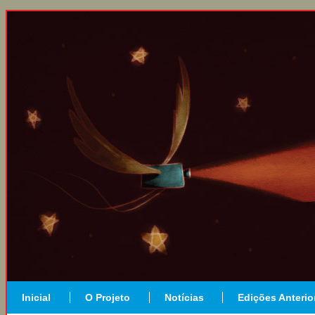
Inicial
O Projeto
Notícias
Edições Anterio