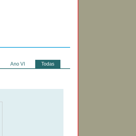
Circuitos de
Exibição
Ano VI
Todas