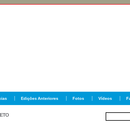
cias
Edições Anteriores
Fotos
Vídeos
F
JETO