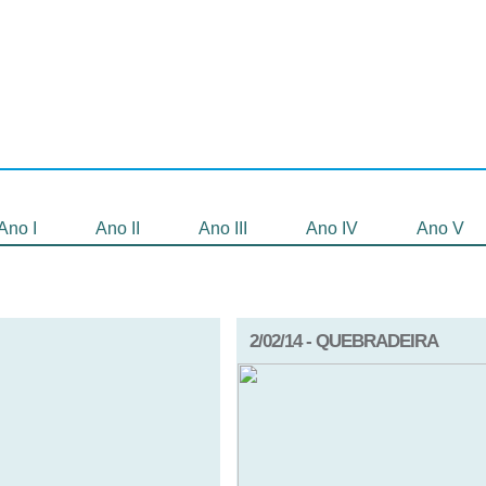
Selecionados
Oficinas
Gravação de
Filmes
Ano I
Ano II
Ano III
Ano IV
Ano V
2/02/14 - QUEBRADEIRA