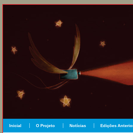
Inicial
O Projeto
Notícias
Edições Anterio