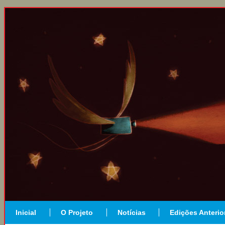
Inicial
O Projeto
Notícias
Edições Anterio