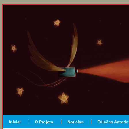
Inicial
O Projeto
Notícias
Edições Anterio