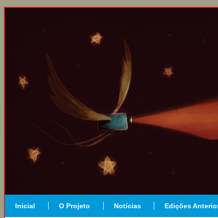
Inicial
O Projeto
Notícias
Edições Anterio