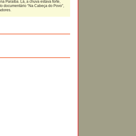
a Paraíba. Lá, a chuva estava forte,
do documentário “Na Cabeça do Povo”,
adores.