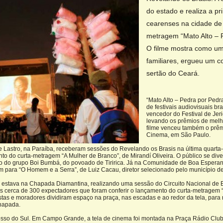
do estado e realiza a p
cearenses na cidade de 
metragem “Mato Alto – P
O filme mostra como u
familiares, ergueu um c
sertão do Ceará.
“Mato Alto – Pedra por Pedra
de festivais audiovisuais br
vencedor do Festival de Jer
levando os prêmios de melh
filme venceu também o prêmi
Cinema, em São Paulo.
, e Lastro, na Paraíba, receberam sessões do Revelando os Brasis na última quarta-
o do curta-metragem “A Mulher de Branco”, de Mirandí Oliveira. O público se dive
ção do grupo Boi Bumbá, do povoado de Tiririca. Já na Comunidade de Boa Esperan
m para “O Homem e a Serra”, de Luiz Cacau, diretor selecionado pelo município de
a 2 estava na Chapada Diamantina, realizando uma sessão do Circuito Nacional de 
os cerca de 300 expectadores que foram conferir o lançamento do curta-metragem “O 
ristas e moradores dividiram espaço na praça, nas escadas e ao redor da tela, par
Chapada.
Grosso do Sul. Em Campo Grande, a tela de cinema foi montada na Praça Rádio Clu