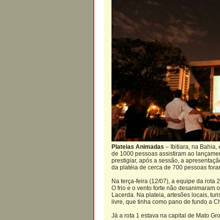
Plateias Animadas
– Ibitiara, na Bahia
de 1000 pessoas assistiram ao lançament
prestigiar, após a sessão, a apresenta
da platéia de cerca de 700 pessoas fora
Na terça-feira (12/07), a equipe da rot
O frio e o vento forte não desanimaram 
Lacerda. Na plateia, artesões locais, tu
livre, que tinha como pano de fundo a 
Já a rota 1 estava na capital de Mato 