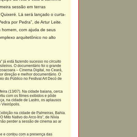
rimeira sessão em terras
Quixeré. Lá será lançado o curta-
edra por Pedra”, de Artur Leite.
m homem, com ajuda de seus
omplexo arquitetônico no alto
” já está fazendo sucesso no circuito
asileiros. O documentário foi o grande
icoacoara – Cinema Digital, no Ceará,
or direção e melhor documentário. O
o do Público no Festival Art Decó de
feira (13/07). Na cidade baiana, cerca
rtiu com os filmes exibidos e pôde
ça, na cidade de Lastro, os aplausos
 Vieirópolis.
Exibição na cidade de Palmeiras, Bahia.
Mito Nativo do Arco-Íris”, de Nívia
a não perder a sessão de cinema ao ar
be e contou com a presença das