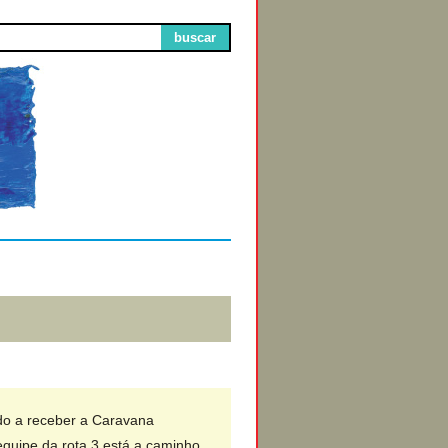
buscar
Circuitos de
Exibição
do a receber a Caravana
equipe da rota 3 está a caminho