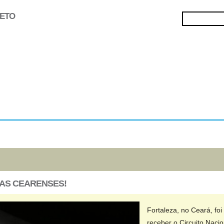
JETO
Selecionados
Oficinas
Gravação de
Filmes
AS CEARENSES!
Fortaleza, no Ceará, foi
receber o Circuito Naci