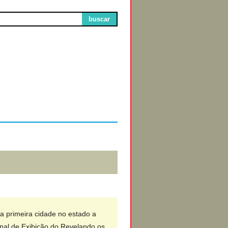
buscar
Circuitos de
Exibição
 a primeira cidade no estado a
onal de Exibição do Revelando os