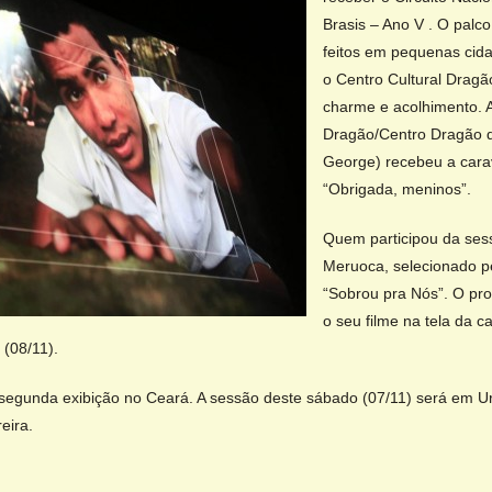
Brasis – Ano V . O palc
feitos em pequenas cida
o Centro Cultural Drag
charme e acolhimento. 
Dragão/Centro Dragão d
George) recebeu a cara
“Obrigada, meninos”.
Quem participou da sess
Meruoca, selecionado pe
“Sobrou pra Nós”. O prod
o seu filme na tela da c
(08/11).
segunda exibição no Ceará. A sessão deste sábado (07/11) será em Ur
eira.