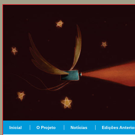
Inicial
O Projeto
Notícias
Edições Anterio